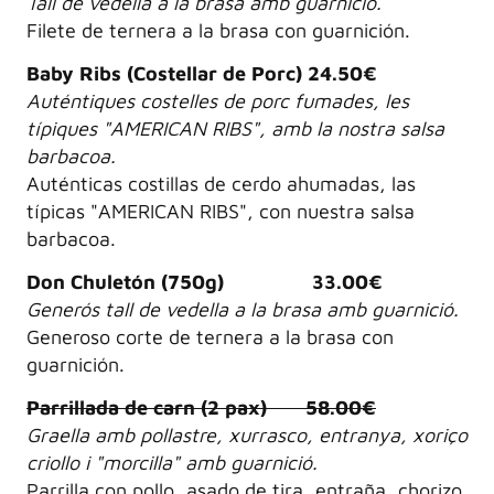
Tall de vedella a la brasa amb guarnició.
Filete de ternera a la brasa con guarnición.
Baby Ribs (Costellar de Porc) 24.50€
Auténtiques costelles de porc fumades, les
típiques "AMERICAN RIBS", amb la nostra salsa
barbacoa.
Auténticas costillas de cerdo ahumadas, las
típicas "AMERICAN RIBS", con nuestra salsa
barbacoa.
Don Chuletón (750g) 33.00€
Generós tall de vedella a la brasa amb guarnició.
Generoso corte de ternera a la brasa con
guarnición.
Parrillada de carn (2 pax) 58.00€
Graella amb pollastre, xurrasco, entranya, xoriço
criollo i "morcilla" amb guarnició.
Parrilla con pollo, asado de tira, entraña, chorizo