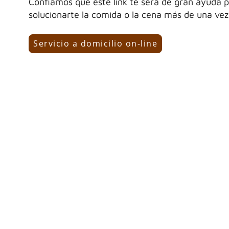
Confiamos que éste link te será de gran ayuda 
solucionarte la comida o la cena más de una vez
Servicio a domicilio on-line