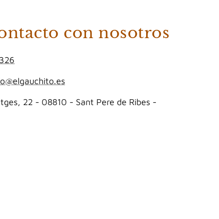
ontacto con nosotros
326
fo@elgauchito.es
itges, 22 - 08810 - Sant Pere de Ribes -