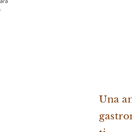
para
.
Una am
gastro