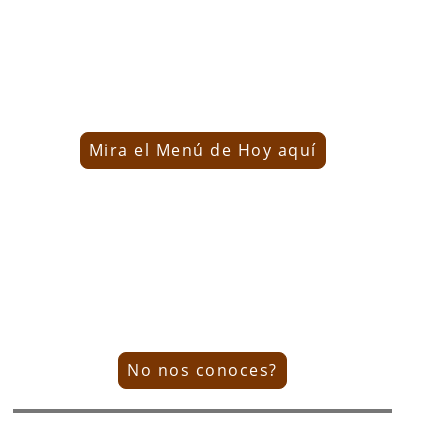
Menú del Medio día
16.90€
Mira el Menú de Hoy aquí
El Restaurante
No nos conoces?