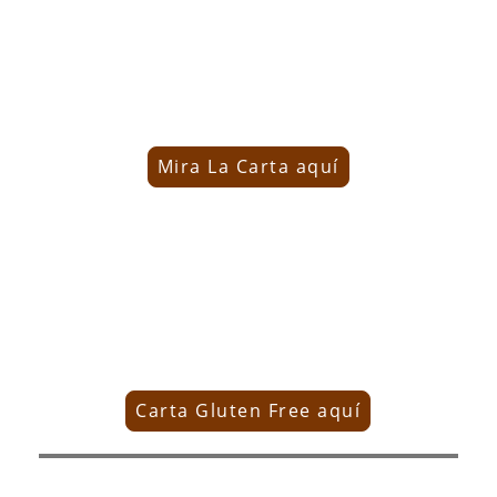
La Carta
de Especialidades
Mira La Carta aquí
La Carta sin Gluten
Carta Gluten Free aquí