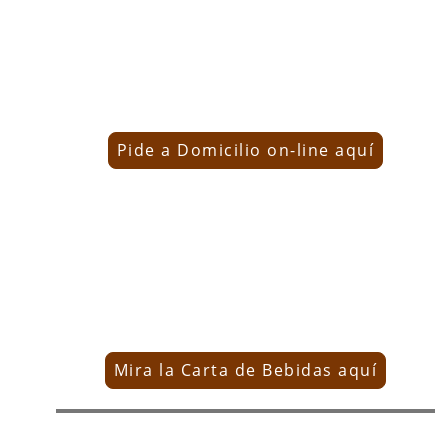
Servicio a domicilio
on-line
Pide a Domicilio on-line aquí
La Carta de Vinos y Bebidas
Mira la Carta de Bebidas aquí