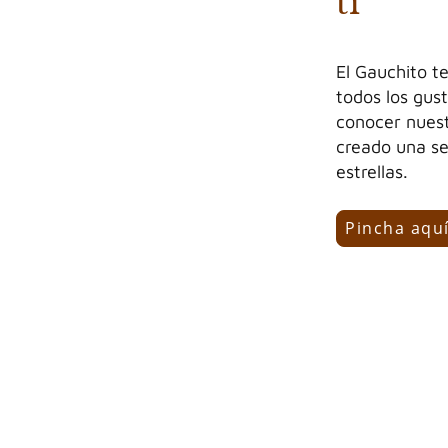
ti
El Gauchito t
todos los gus
conocer nues
creado una se
estrellas.
Pincha aquí
Gama de servicios