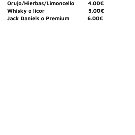
Orujo/Hierbas/Limoncello 4.00€
Whisky o licor 5.00€
Jack Daniels o Premium 6.00€
Aviso legal
┃
Políticade
Horario Especial de
privacidad
Verano
© Copyright. Todos los
Comidas: de Jueves a
derechos reservados.
Domingos de 13.00 a
15:00
Cenas: todas las
noches de 20.00 a
23.00